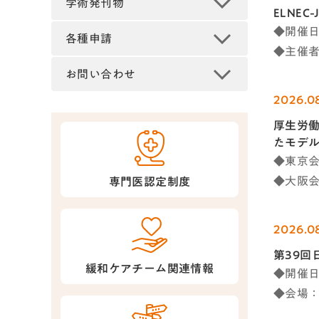
学術発刊物
ELNE
◆開催日時
各種申請
◆主催者
お問い合わせ
2026.0
厚生労働
たモデ
◆東京会
◆大阪会場
専門医認定制度
2026.0
第39回
緩和ケアチーム関連情報
◆開催日時
◆会場