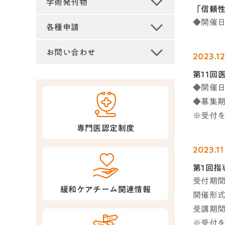
学術発刊物
「信頼性
◆開催日時
各種申請
お問い合わせ
2023.12
第11回
◆開催日時
◆募集期間
※受付
専門医認定制度
2023.11
第1回指
受付期間 
緩和ケアチーム関連情報
開催形式
受講期間 
※受付