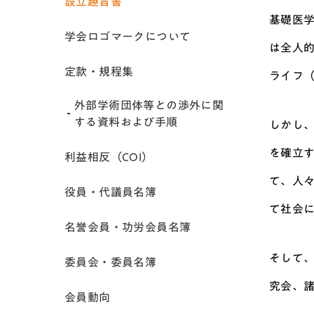
設立趣旨書
基礎医
学会ロゴマークについて
は全人的
定款・規程集
ライフ（Q
外部学術団体等との渉外に関
する資料および手順
しかし
を確立す
利益相反（COI）
て、人々
役員・代議員名簿
て社会
名誉会員・功労会員名簿
そして
委員会・委員名簿
究会、
会員動向