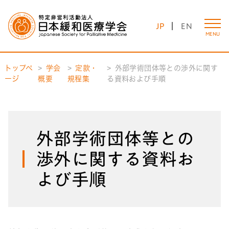
JP
EN
MENU
トップペ
学会
定款・
外部学術団体等との渉外に関す
ージ
概要
規程集
る資料および手順
外部学術団体等との
渉外に関する資料お
よび手順