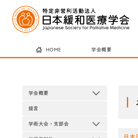
HOME
学会概要
学会概要
提言
学術大会・支部会
日本