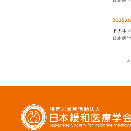
日本医
2025.0
ドナネ
日本医
<