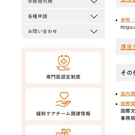
学術発刊物
各種申請
参照：
https:
お問い合わせ
厚生
その
専門医認定制度
国内
国際
国際
緩和ケアチーム関連情報
事務