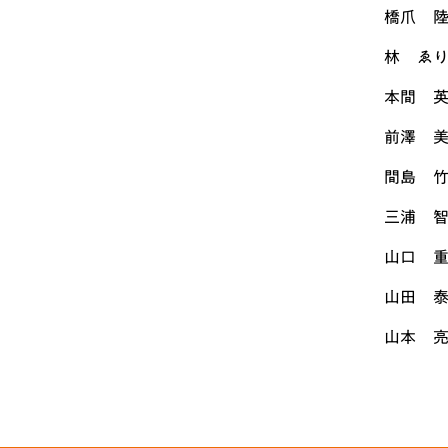
橋爪 
林 ゑ
本間 
前澤 
間島 
三浦 
山口 
山田 
山本 