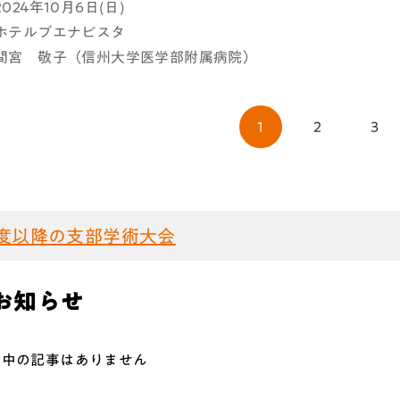
2024年10月6日(日)
:ホテルブエナビスタ
:間宮 敬子（信州大学医学部附属病院）
1
2
3
度以降の支部学術大会
お知らせ
開中の記事はありません