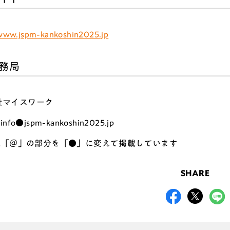
/www.jspm-kankoshin2025.jp
務局
社マイスワーク
info●jspm-kankoshin2025.jp
ail「＠」の部分を「●」に変えて掲載しています
SHARE