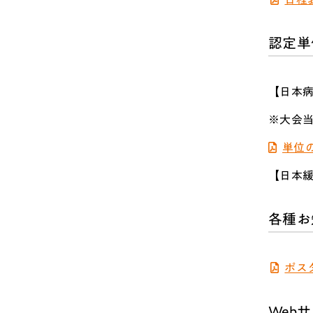
認定単
【日本
※大会
単位
【日本緩
各種お
ポス
Web