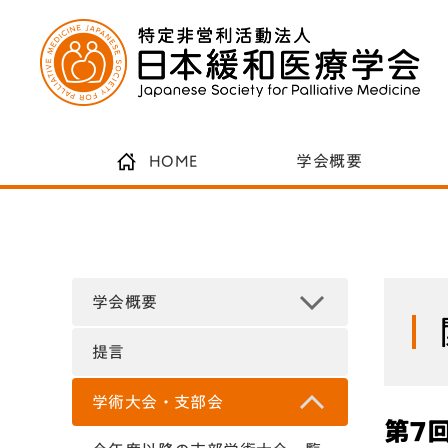
HOME
学会概要
学会概要
提言
学術大会・支部会
第7