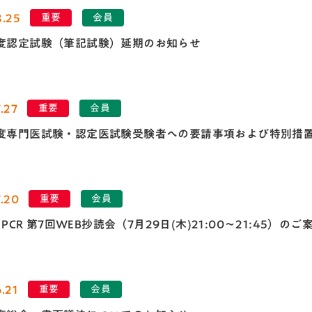
8.25
重要
会員
年度認定試験（筆記試験）延期のお知らせ
.27
重要
会員
年度専門医試験・認定医試験受験者への要請事項および特別措
.20
重要
会員
el PCR 第7回WEB抄読会（7月29日(木)21:00～21:45）のご
.21
重要
会員