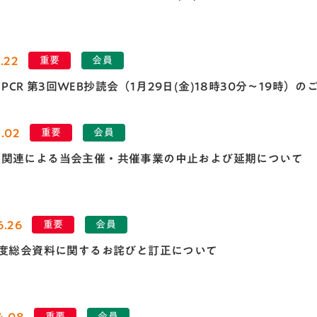
.22
重要
会員
el PCR 第3回WEB抄読会（1月29日(金)18時30分～19時）の
2.02
重要
会員
炎関連による当会主催・共催事業の中止および延期について
6.26
重要
会員
年度総会資料に関するお詫びと訂正について
4.08
重要
会員