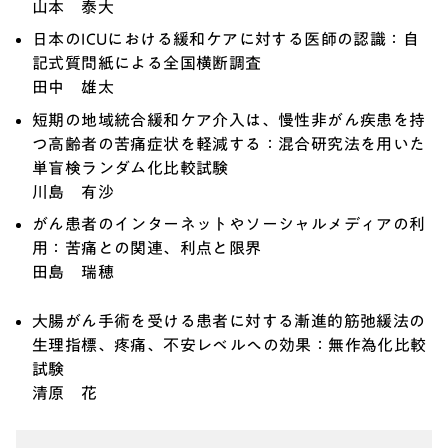
山本 泰大
日本のICUにおける緩和ケアに対する医師の認識：自
記式質問紙による全国横断調査
田中 雄太
短期の地域統合緩和ケア介入は、慢性非がん疾患を持
つ高齢者の苦痛症状を軽減する：混合研究法を用いた
単盲検ランダム化比較試験
川島 有沙
がん患者のインターネットやソーシャルメディアの利
用：苦痛との関連、利点と限界
田島 瑞穂
大腸がん手術を受ける患者に対する漸進的筋弛緩法の
生理指標、疼痛、不安レベルへの効果：無作為化比較
試験
清原 花