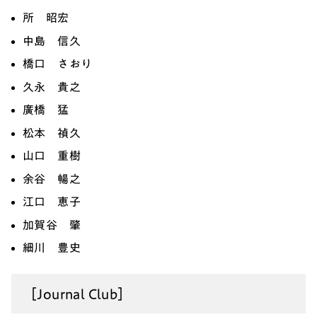
所 昭宏
中島 信久
橋口 さおり
久永 貴之
廣橋 猛
松本 禎久
山口 重樹
余谷 暢之
江口 恵子
加賀谷 肇
細川 豊史
［Journal Club］