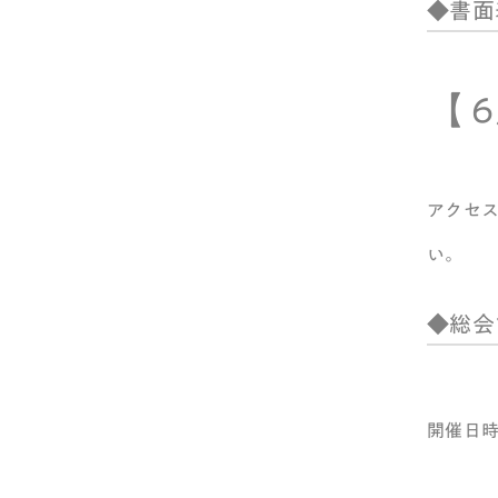
◆書面
【 6
アクセ
い。
◆総会
開催日