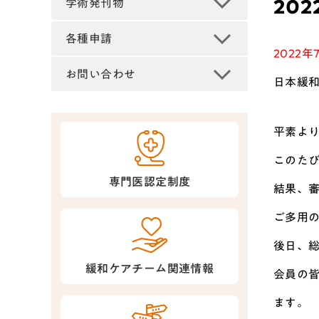
20
学術発刊物
各種申請
2022年
お問い合わせ
日本緩
平素よ
このたび
専門医認定制度
結果、審
ご多用
後日、
緩和ケアチーム関連情報
会員の
ます。