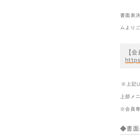
書面表決
ムより
【会
http
※上記
上部メ
※会員
◆書面