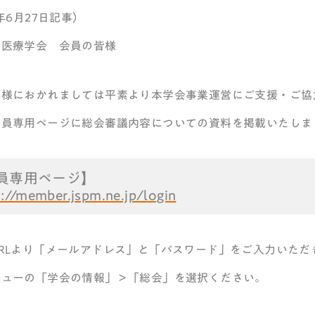
2年6月27日記事）
和医療学会 会員の皆様
皆様におかれましては平素より本学会事業運営にご支援・ご協
会員専用ページに総会審議内容についての資料を掲載いたしま
員専用ページ】
s://member.jspm.ne.jp/login
URLより「メールアドレス」と「パスワード」をご入力いた
ニューの「学会の情報」＞「総会」を選択ください。