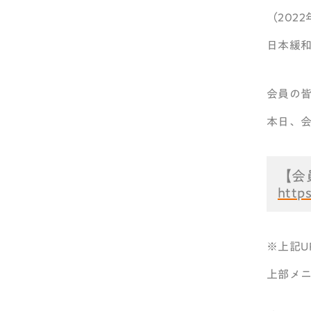
（202
日本緩
会員の
本日、
【会
http
※上記
上部メ