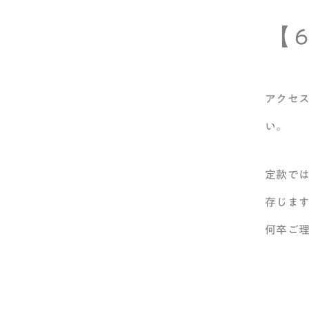
【 6
アクセ
い。
定款で
存じま
何卒ご