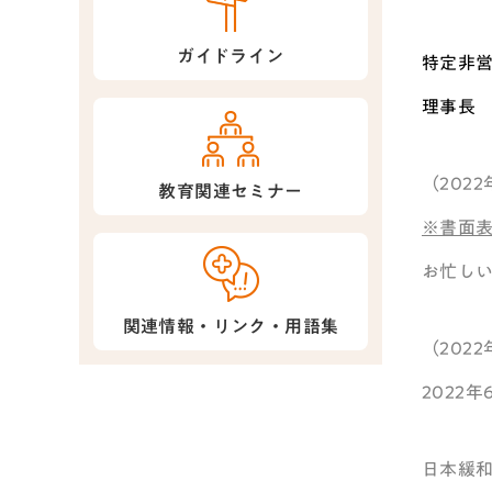
ガイドライン
特定非
理事長
（202
教育関連セミナー
※書面表
お忙し
関連情報・リンク・用語集
（202
2022
日本緩