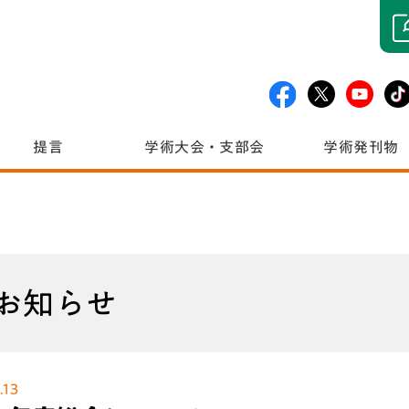
提言
学術大会・支部会
学術発刊物
お知らせ
.13