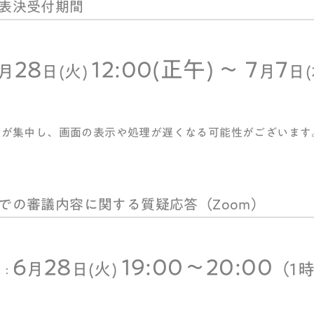
表決受付期間
28
12:00(正午)
～ 7
7
月
日(火)
月
日(
スが集中し、画面の表示や処理が遅くなる可能性がございます
での審議内容に関する質疑応答（Zoom）
6
28
19:00～20:00
月
日(火)
（1
時：