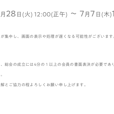
28
～ 7
7
月
日(火) 12:00(正午)
月
日(木)
スが集中し、画面の表示や処理が遅くなる可能性がございます
は、総会の成立には4分の１以上の会員の書面表決が必要であ
す。
理解とご協力の程よろしくお願い申し上げます。