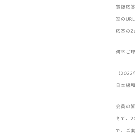
質疑応
室のU
応答のZ
何卒ご
（202
日本緩
会員の
さて、2
で、ご