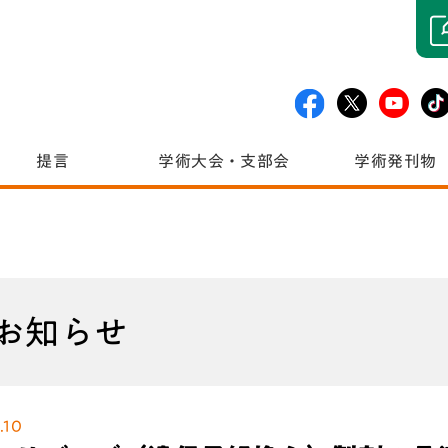
提言
学術大会・支部会
学術発刊物
お知らせ
.10