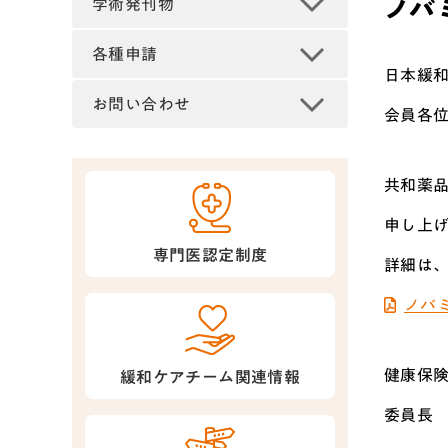
ノバ
学術発刊物
各種申請
日本緩
お問い合わせ
会員各
共和薬品
申し上
専門医認定制度
詳細は、
ノバミ
健康保
緩和ケアチーム関連情報
委員長