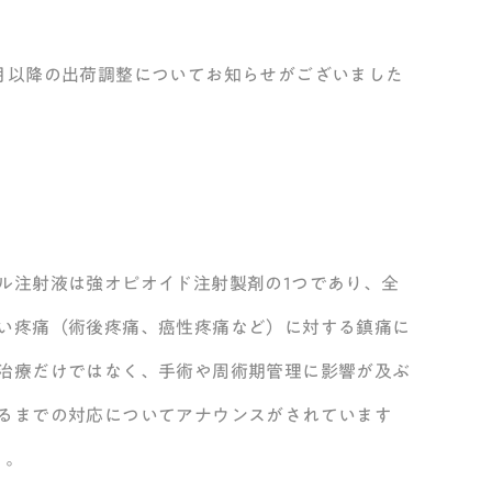
月以降の出荷調整についてお知らせがございました
ル注射液は強オピオイド注射製剤の1つであり、全
い疼痛（術後疼痛、癌性疼痛など）に対する鎮痛に
治療だけではなく、手術や周術期管理に影響が及ぶ
るまでの対応についてアナウンスがされています
）。