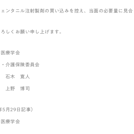
フェンタニル注射製剤の買い込みを控え、当面の必要量に見合
よろしくお願い申し上げます。
和医療学会
険・介護保険委員会
 石木 寛人
長 上野 博司
5年5月29日記事）
和医療学会
位