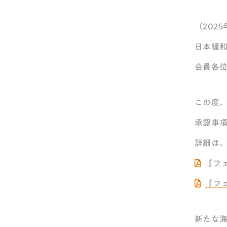
（202
日本緩
会員各
この度
承認事
詳細は、
『フ
『フ
新たな