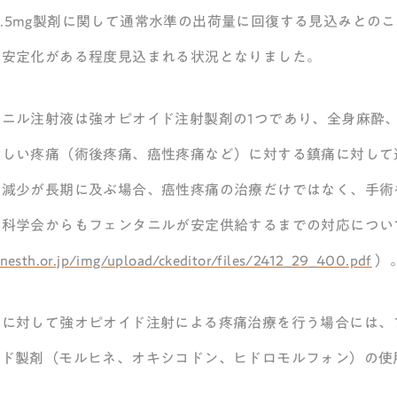
g, 0.5mg製剤に関して通常水準の出荷量に回復する見込み
の安定化がある程度見込まれる状況となりました。
タニル注射液は強オピオイド注射製剤の1つであり、全身麻酔
激しい疼痛（術後疼痛、癌性疼痛など）に対する鎮痛に対して
の減少が長期に及ぶ場合、癌性疼痛の治療だけではなく、手術
酔科学会からもフェンタニルが安定供給するまでの対応につい
anesth.or.jp/img/upload/ckeditor/files/2412_29_400.pdf
）
痛に対して強オピオイド注射による疼痛治療を行う場合には、
イド製剤（モルヒネ、オキシコドン、ヒドロモルフォン）の使