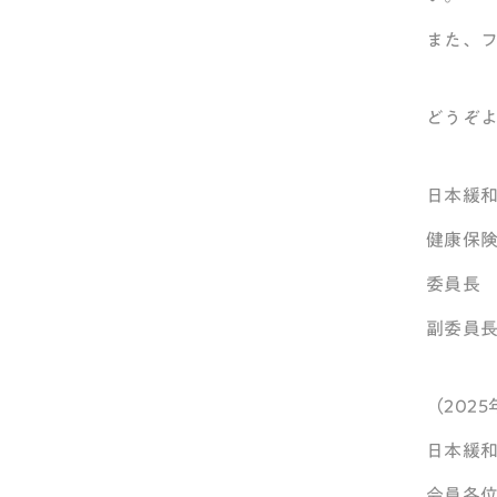
また、
どうぞ
日本緩
健康保
委員長
副委員
（202
日本緩
会員各