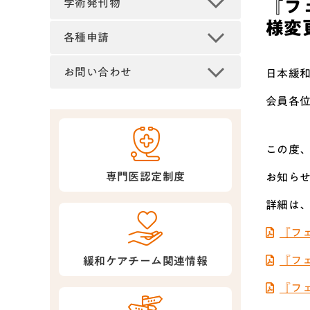
『フ
学術発刊物
様変
各種申請
お問い合わせ
日本緩
会員各
この度
専門医認定制度
お知ら
詳細は、
『フ
『フ
緩和ケアチーム関連情報
『フ