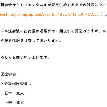
酔科学会からもフェンタニルが安定供給するまでの対応につい
anesth.or.jp/img/upload/ckeditor/files/2412_29_400.pdf
）
タニル注射液の出荷量は通常水準に回復する見込みですが、今
引き続き情報を共有してまいります。
よろしくお願い申し上げます。
和医療学会
険・介護保険委員会
 石木 寛人
長 上野 博司