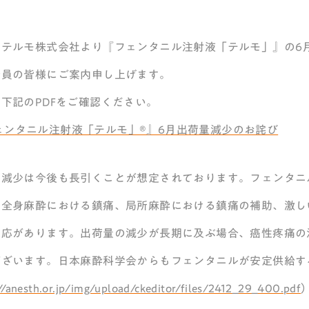
、テルモ株式会社より『フェンタニル注射液「テルモ」』の6
会員の皆様にご案内申し上げます。
下記のPDFをご確認ください。
ェンタニル注射液「テルモ」®』6月出荷量減少のお詫び
の減少は今後も長引くことが想定されております。フェンタニ
、全身麻酔における鎮痛、局所麻酔における鎮痛の補助、激し
適応があります。出荷量の減少が長期に及ぶ場合、癌性疼痛の
ございます。日本麻酔科学会からもフェンタニルが安定供給す
//anesth.or.jp/img/upload/ckeditor/files/2412_29_400.pdf