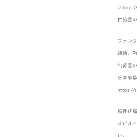
0.1m
供給量
フェン
補助、
出荷量
日本麻
https://
癌性疼
オピオ
い。