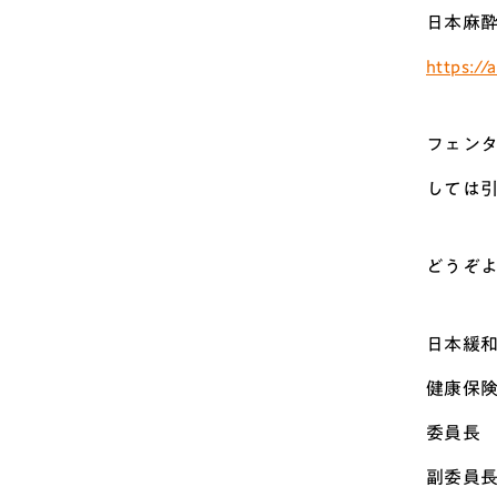
日本麻
https://
フェン
しては
どうぞ
日本緩
健康保
委員長
副委員