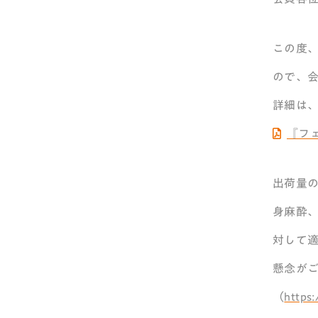
この度
ので、
詳細は、
『フ
出荷量
身麻酔
対して
懸念が
（
https: