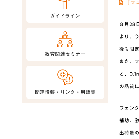
『フ
ガイドライン
８月2
より、今
後も限
教育関連セミナー
また、フ
と、0.
の品質
関連情報・リンク・用語集
フェン
補助、
出荷量