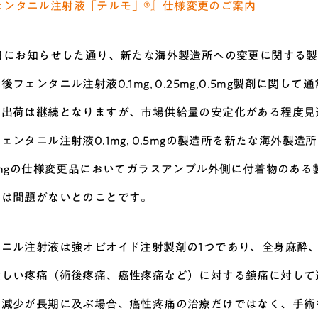
ェンタニル注射液「テルモ」®』仕様変更のご案内
8日にお知らせした通り、新たな海外製造所への変更に関する
後フェンタニル注射液0.1mg, 0.25mg,0.5mg製剤に
定出荷は継続となりますが、市場供給量の安定化がある程度見
ェンタニル注射液0.1mg, 0.5mgの製造所を新たな海外
1mgの仕様変更品においてガラスアンプル外側に付着物のあ
には問題がないとのことです。
タニル注射液は強オピオイド注射製剤の1つであり、全身麻酔
激しい疼痛（術後疼痛、癌性疼痛など）に対する鎮痛に対して
の減少が長期に及ぶ場合、癌性疼痛の治療だけではなく、手術